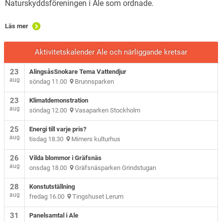
Naturskyddsföreningen i Ale som ordnade.
Läs mer
Aktivitetskalender Ale och närliggande kretsar
23
AlingsåsSnokare Tema Vattendjur
aug
söndag 11.00
Brunnsparken
23
Klimatdemonstration
aug
söndag 12.00
Vasaparken Stockholm
25
Energi till varje pris?
aug
tisdag 18.30
Mimers kulturhus
26
Vilda blommor i Gräfsnäs
aug
onsdag 18.00
Gräfsnäsparken Grindstugan
28
Konstutställning
aug
fredag 16.00
Tingshuset Lerum
31
Panelsamtal i Ale