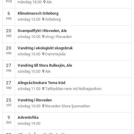
aug
måndag 18.00
Ale
6
Klimatmarsch Göteborg
sep
söndag 13.00
Göteborg
20
Svamputflykt i Risveden, Ale
sep
söndag 10.00
skog i Risveden
20
Vandring i ekologiskt skogsbruk
sep
söndag 10.00
Dammsjöås
27
Vandring till Stora Rullesjön, Ale
sep
söndag 10.00
Ale
27
AlingsåsSnokare Tema träd
sep
söndag 11.00
Tallhyddan nere vid Nolhagaviken
25
Vandring i Risveden
okt
söndag 10.00
Risveden Stora ljusevatten
9
Adventsfika
dec
onsdag 19.00