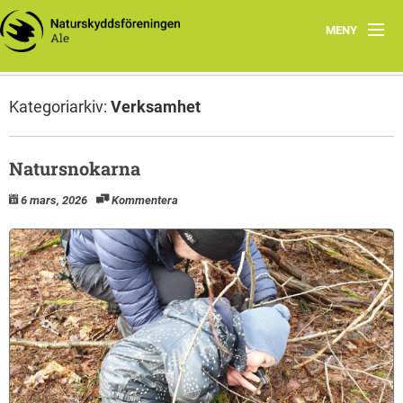
MENY
Hem
Kategoriarkiv:
Verksamhet
Verksamhet
Klimat och Miljö
Natursnokarna
6 mars, 2026
Kommentera
Skog
Samhälle
Vår natur
Kontakt