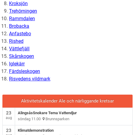
Kroksjön
Trehörningen
Rammdalen
Brobacka
Anfastebo
Rished
Vättlefjäll
Skårskogen
Iglekärr
Färdsleskogen
Risvedens vildmark
Aktivitetskalender Ale och närliggande kretsar
23
AlingsåsSnokare Tema Vattendjur
aug
söndag 11.00
Brunnsparken
23
Klimatdemonstration