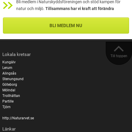
Bli medlem i Naturskyddsföreningen och stöd kampen för
natur och miljö.
Tillsammans har vi kraft att förändra
BLI MEDLEM NU
Lokala kretsar
Till toppen
Kungälv
Lerum
Alingsås
Stenungsund
Göteborg
Mölndal
Trollhättan
Partille
Tjörn
http://Naturarvet.se
Länkar