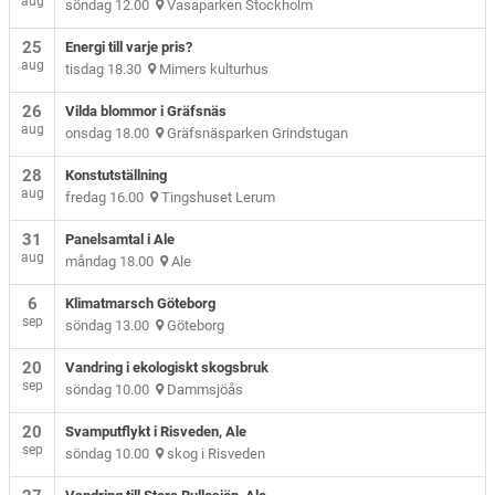
aug
söndag 12.00
Vasaparken Stockholm
25
Energi till varje pris?
aug
tisdag 18.30
Mimers kulturhus
26
Vilda blommor i Gräfsnäs
aug
onsdag 18.00
Gräfsnäsparken Grindstugan
28
Konstutställning
aug
fredag 16.00
Tingshuset Lerum
31
Panelsamtal i Ale
aug
måndag 18.00
Ale
6
Klimatmarsch Göteborg
sep
söndag 13.00
Göteborg
20
Vandring i ekologiskt skogsbruk
sep
söndag 10.00
Dammsjöås
20
Svamputflykt i Risveden, Ale
sep
söndag 10.00
skog i Risveden