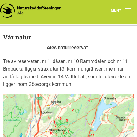
MENY
Hem
Vår natur
Verksamhet
Ales naturreservat
Klimat och Miljö
Tre av reservaten, nr 1 Idåsen, nr 10 Rammdalen och nr 11
Brobacka ligger strax utanför kommungränsen, men har
Skog
ändå tagits med. Även nr 14 Vättlefjäll, som till större delen
Samhälle
ligger inom Göteborgs kommun.
Vår natur
Kontakt