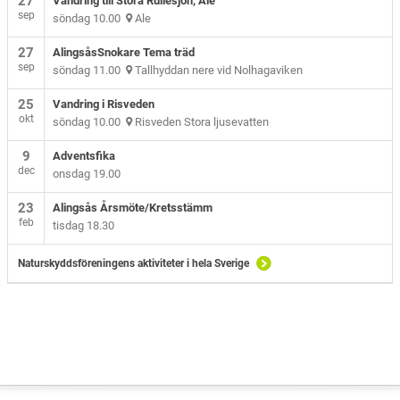
27
Vandring till Stora Rullesjön, Ale
sep
söndag 10.00
Ale
27
AlingsåsSnokare Tema träd
sep
söndag 11.00
Tallhyddan nere vid Nolhagaviken
25
Vandring i Risveden
okt
söndag 10.00
Risveden Stora ljusevatten
9
Adventsfika
dec
onsdag 19.00
23
Alingsås Årsmöte/Kretsstämm
feb
tisdag 18.30
Naturskyddsföreningens aktiviteter i hela Sverige