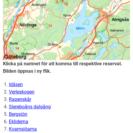
Klicka på namnet för att komma till respektive reservat.
Bilden öppnas i ny flik.
Idåsen
Verleskogen
Rapenskår
Slereboåns dalgång
Bergsjön
Ekliderna
Kvarnsjöarna